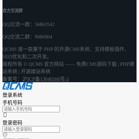
官方交流群
QQ交流一群：56863542
QQ交流二群：9086904
QCMS 是一款基于 PHP 的开源CMS系统，支持模板插件、
SEO优化和二次开发。
版权所有 © QCMS 官方网站 —— 免费CMS源码下载 | PHP建
站系统 | 开源建站系统
备案号：
沪ICP备13040166号-3
登录系统
手机号码
登录密码