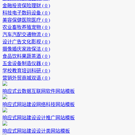
金融投资保险理财 (
0
)
科技电子数码设备 (
0
)
美容保健医院医疗 (
0
)
农业畜牧养殖宠物 (
0
)
汽车汽配交通物流 (
0
)
设计广告文化影视 (
0
)
摄像婚庆家政保洁 (
0
)
食品饮料果蔬茶酒 (
0
)
五金设备制造仪器 (
0
)
学校教育培训科研 (
0
)
营销外贸商城双语 (
0
)
响应式云数据互联网软件网站模板
响应式网站建设网络科技网站模板
响应式网站建设设计推广网站模板
响应式网站建设设计类网站模板